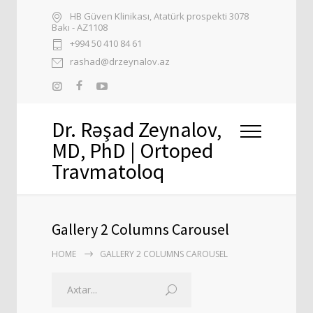
HB Güven Klinikası, Atatürk prospekti 3078
Bakı - AZ1108
+994 50 410 84 61
rashad@drzeynalov.az
Dr. Rəşad Zeynalov,
MD, PhD | Ortoped
Travmatoloq
Gallery 2 Columns Carousel
HOME
GALLERY 2 COLUMNS CAROUSEL