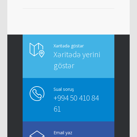
Xəritədə göstər
Xəritədə yerini
göstər
Sual soruş
+994 50 410 84
61
Email yaz