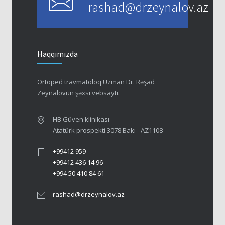
rashad@drzeynalov.az
Haqqımızda
Ortoped travmatoloq Uzman Dr. Rəşad
Zeynalovun şəxsi vebsaytı.
HB Güven klinikası
Atatürk prospekti 3078 Bakı - AZ1108
+99412 959
+99412 436 14 96
+994 50 410 84 61
rashad@drzeynalov.az