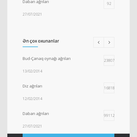
Daban ağrıları
92
27/07/2021
Anadangəlmə bud-çanaq oynağı
73
displaziyası və çıxıqları
Ən çox oxunanlar
15/03/2014
Bud-Çanaq oynağı ağrıları
Tətik Barmaq (Şıqqıldayan Barmaq)
238070
55
13/02/2014
15/04/2016
Diz ağrıları
168187
12/02/2014
Daban ağrıları
99112
27/07/2021