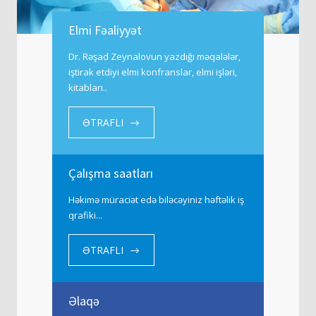
Elmi Fəaliyyət
Dr. Rəşad Zeynalovun yazdığı məqalələr,
iştirak etdiyi elmi konfranslar, elmi işləri,
kitabları..
ƏTRAFLI
Çalışma saatları
Həkimə müraciət edə biləcəyiniz həftəlik iş
qrafiki...
ƏTRAFLI
Əlaqə