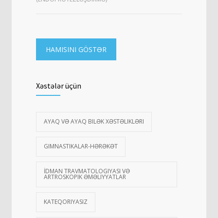
HAMISINI GÖSTƏR
Xəstələr üçün
AYAQ VƏ AYAQ BILƏK XƏSTƏLIKLƏRI
GIMNASTIKALAR-HƏRƏKƏT
İDMAN TRAVMATOLOGIYASI VƏ
ARTROSKOPIK ƏMƏLIYYATLAR
KATEQORIYASIZ