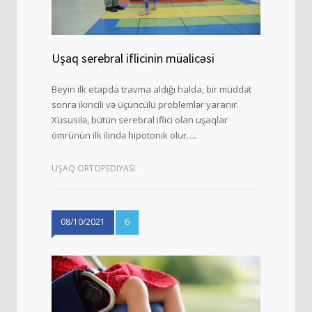
Uşaq serebral iflicinin müalicəsi
Beyin ilk etapda travma aldığı halda, bir müddət
sonra ikincili və üçüncülü problemlər yaranır.
Xüsusilə, bütün serebral iflici olan uşaqlar
ömrünün ilk ilində hipotonik olur….
UŞAQ ORTOPEDIYASI
08/10/2021
6