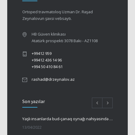
Ortoped travmatoloq Uzman Dr. Rəşad
Zeynalovun şəxsi vebsaytı.
HB Güven klinikası
Atatürk prospekti 3078 Bakı - AZ1108
+99412 959
+99412 436 14 96
+994 50 410 84 61
rashad@drzeynalov.az
Son yazılar
Yaşlı insanlarda bud-çanaq oynağı nahiyəsində sınıqlar
13/04/2022