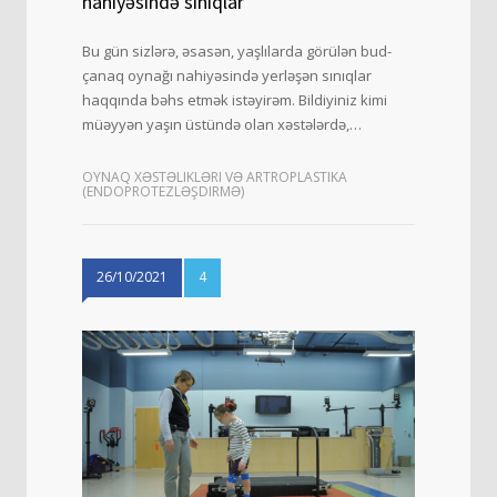
nahiyəsində sınıqlar
Bu gün sizlərə, əsasən, yaşlılarda görülən bud-
çanaq oynağı nahiyəsində yerləşən sınıqlar
haqqında bəhs etmək istəyirəm. Bildiyiniz kimi
müəyyən yaşın üstündə olan xəstələrdə,…
OYNAQ XƏSTƏLIKLƏRI VƏ ARTROPLASTIKA
(ENDOPROTEZLƏŞDIRMƏ)
26/10/2021
4