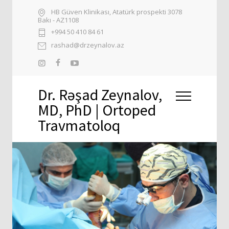
HB Güven Klinikası, Atatürk prospekti 3078
Bakı - AZ1108
+994 50 410 84 61
rashad@drzeynalov.az
Dr. Rəşad Zeynalov,
MD, PhD | Ortoped
Travmatoloq