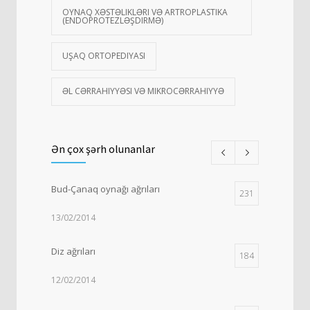
OYNAQ XƏSTƏLIKLƏRI VƏ ARTROPLASTIKA
(ENDOPROTEZLƏŞDIRMƏ)
UŞAQ ORTOPEDIYASI
ƏL CƏRRAHIYYƏSI VƏ MIKROCƏRRAHIYYƏ
Ən çox şərh olunanlar
Bud-Çanaq oynağı ağrıları
231
13/02/2014
Diz ağrıları
184
12/02/2014