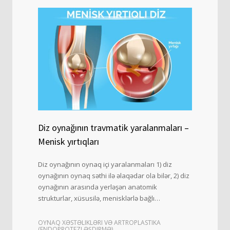
Diz oynağının travmatik yaralanmaları –
Menisk yırtıqları
Diz oynağının oynaq içi yaralanmaları 1) diz
oynağının oynaq səthi ilə əlaqədar ola bilər, 2) diz
oynağının arasında yerləşən anatomik
strukturlar, xüsusilə, menisklərlə bağlı…
OYNAQ XƏSTƏLIKLƏRI VƏ ARTROPLASTIKA
(ENDOPROTEZLƏŞDIRMƏ)