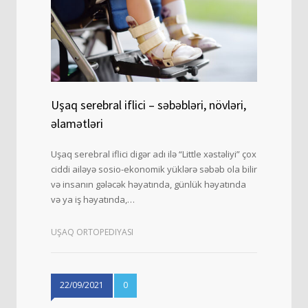
Uşaq serebral iflici – səbəbləri, növləri,
əlamətləri
Uşaq serebral iflici digər adı ilə “Little xəstəliyi” çox
ciddi ailəyə sosio-ekonomik yüklərə səbəb ola bilir
və insanın gələcək həyatında, günlük həyatında
və ya iş həyatında,…
UŞAQ ORTOPEDIYASI
22/09/2021
0