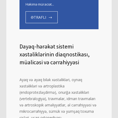
Həkimə müraciət...
ƏTRAFLI
Dayaq-hərəkət sistemi
xəstəliklərinin diaqnostikası,
müalicəsi və cərrahiyyəsi
Ayaq və ayaq bilək xəstəlikləri, oynaq
xəstəlikləri və artroplastika
(endoprotezləşdirmə), onurğa xəstəlikləri
(vertebralogiya), travmalar, idman travmaları
və artroskopik əməliyyatlar, əl cərrahiyyəsi və
mikrocərrahiyyə, sümük və yumşaq toxuma
şişləri, uşaq ortopediyası.