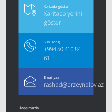
Bud-çanaq oynağı endoprotezləşdirilməsi
93440
Xəritədə göstər
(Artroplastika)
Xəritədə yerini
13/02/2014
göstər
Dizdə duzlaşma – Qonartroz
93323
13/02/2014
Sual soruş
+994 50 410 84
61
Email yaz
rashad@drzeynalov.az
Haqqımızda