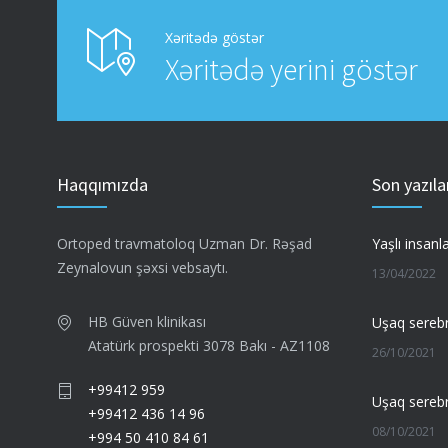
Xəritədə göstər
Xəritədə yerini göstər
Haqqımızda
Son yazıla
Ortoped travmatoloq Uzman Dr. Rəşad
Zeynalovun şəxsi vebsaytı.
13/04/2022
HB Güven klinikası
Uşaq serebra
Atatürk prospekti 3078 Bakı - AZ1108
26/10/2021
+99412 959
+99412 436 14 96
08/10/2021
+994 50 410 84 61