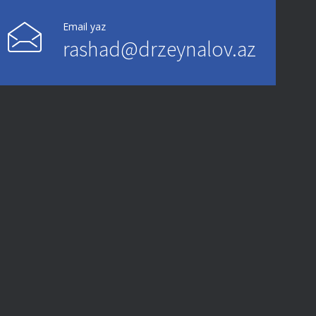
Email yaz
rashad@drzeynalov.az