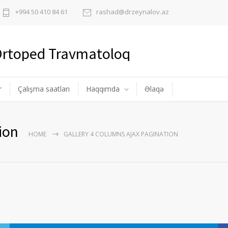
+994 50 410 84 61
rashad@drzeynalov.az
 Ortoped Travmatoloq
r
Çalışma saatları
Haqqımda
Əlaqə
ion
HOME
GALLERY 4 COLUMNS AJAX PAGINATION