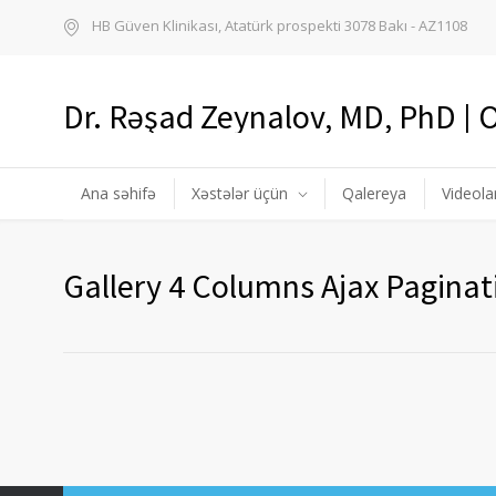
HB Güven Klinikası, Atatürk prospekti 3078 Bakı - AZ1108
Dr. Rəşad Zeynalov, MD, PhD |
Ana səhifə
Xəstələr üçün
Qalereya
Videola
Gallery 4 Columns Ajax Paginat