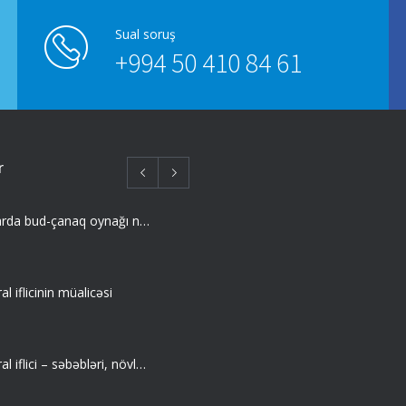
Sual soruş
+994 50 410 84 61
r
Yaşlı insanlarda bud-çanaq oynağı nahiyəsində sınıqlar
l iflicinin müalicəsi
Uşaq serebral iflici – səbəbləri, növləri, əlamətləri