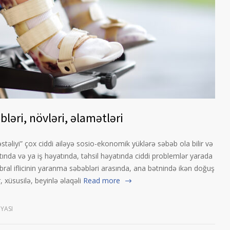
bləri, növləri, əlamətləri
 xəstəliyi” çox ciddi ailəyə sosio-ekonomik yüklərə səbəb ola bilir və
ında və ya iş həyatında, təhsil həyatında ciddi problemlər yarada
ebral iflicinin yaranma səbəbləri arasında, ana bətnində ikən doğuş
, xüsusilə, beyinlə əlaqəli
Read more
YASI