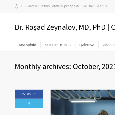
HB Güven Klinikası, Atatürk prospekti 3078 Bakı - AZ1108
Dr. Rəşad Zeynalov, MD, PhD |
Ana səhifə
Xəstələr üçün
Qalereya
Videola
Monthly archives: October, 202
26/10/2021
4