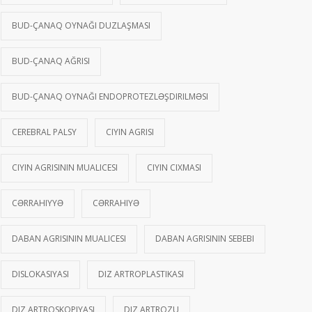
BUD-ÇANAQ OYNAĞI DUZLAŞMASI
BUD-ÇANAQ AĞRISI
BUD-ÇANAQ OYNAĞI ENDOPROTEZLƏŞDIRILMƏSI
CEREBRAL PALSY
CIYIN AGRISI
CIYIN AGRISININ MUALICESI
CIYIN CIXMASI
CƏRRAHIYYƏ
CƏRRAHIYƏ
DABAN AGRISININ MUALICESI
DABAN AGRISININ SEBEBI
DISLOKASIYASI
DIZ ARTROPLASTIKASI
DIZ ARTROSKOPIYASI
DIZ ARTROZU