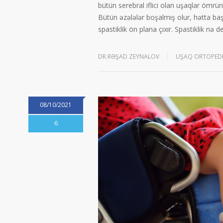
bütün serebral iflici olan uşaqlar ömrün
Bütün əzələlər boşalmış olur, hətta başı
spastiklik ön plana çıxır. Spastiklik nə
DR.RƏŞAD ZEYNALOV
UŞAQ ORTOPEDI
08/10/2021
6