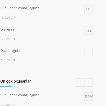
Bud-Çanaq oynağı ağrıları
231
13/02/2014
Diz ağrıları
184
12/02/2014
Daban ağrıları
92
27/07/2021
Anadangəlmə bud-çanaq oynağı displaziyası və
73
çıxıqları
Ən çox oxunanlar
15/03/2014
Bud-Çanaq oynağı ağrıları
Tətik Barmaq (Şıqqıldayan Barmaq)
237969
55
13/02/2014
15/04/2016