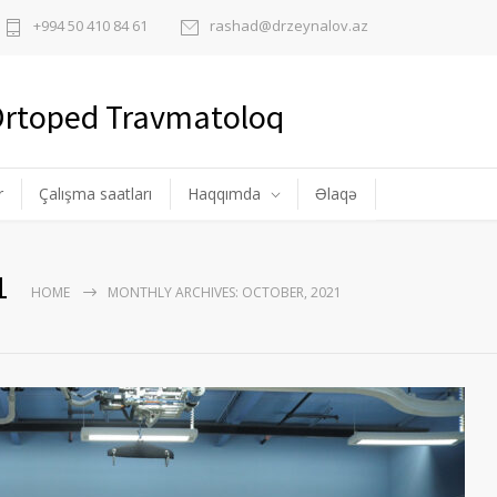
+994 50 410 84 61
rashad@drzeynalov.az
 Ortoped Travmatoloq
r
Çalışma saatları
Haqqımda
Əlaqə
1
HOME
MONTHLY ARCHIVES: OCTOBER, 2021