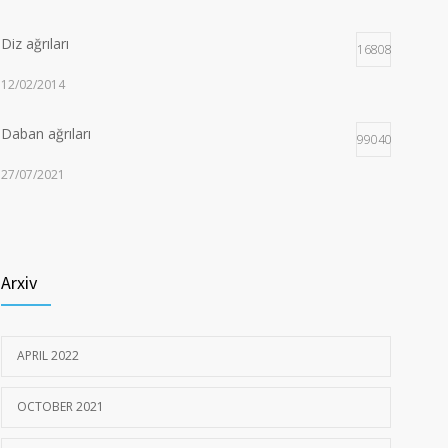
Diz ağrıları
168080
12/02/2014
Daban ağrıları
99040
27/07/2021
Bud-çanaq oynağı endoprotezləşdirilməsi
93367
(Artroplastika)
13/02/2014
Arxiv
Dizdə duzlaşma – Qonartroz
93277
APRIL 2022
13/02/2014
OCTOBER 2021