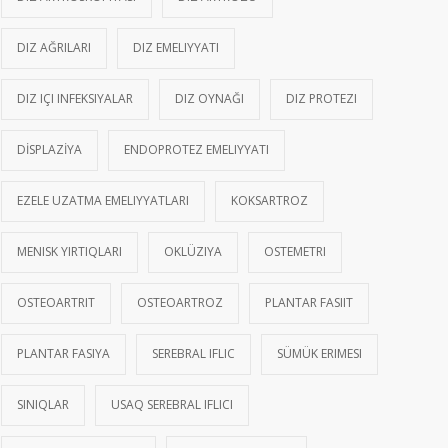
DIZ AĞRILARI
DIZ EMELIYYATI
DIZ IÇI INFEKSIYALAR
DIZ OYNAĞI
DIZ PROTEZI
DİSPLAZİYA
ENDOPROTEZ EMELIYYATI
EZELE UZATMA EMELIYYATLARI
KOKSARTROZ
MENISK YIRTIQLARI
OKLÜZIYA
OSTEMETRI
OSTEOARTRIT
OSTEOARTROZ
PLANTAR FASIIT
PLANTAR FASIYA
SEREBRAL IFLIC
SÜMÜK ERIMESI
SINIQLAR
USAQ SEREBRAL IFLICI