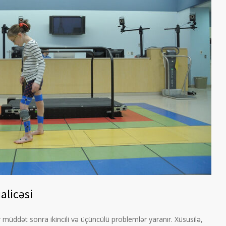
alicəsi
r müddət sonra ikincili və üçüncülü problemlər yaranır. Xüsusilə,