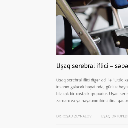
Uşaq serebral iflici – səbə
Uşaq serebral iflici digər adı ilə “Little
insanın gələcək həyatında, günlük həyat
biləcək bir xəstəlik qrupudur. Uşaq ser
zamanı və ya həyatının ikinci ilinə qədər
DR.RƏŞAD ZEYNALOV
UŞAQ ORTOPEDI