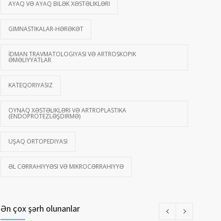
AYAQ VƏ AYAQ BILƏK XƏSTƏLIKLƏRI
GIMNASTIKALAR-HƏRƏKƏT
İDMAN TRAVMATOLOGIYASI VƏ ARTROSKOPIK
ƏMƏLIYYATLAR
KATEQORIYASIZ
OYNAQ XƏSTƏLIKLƏRI VƏ ARTROPLASTIKA
(ENDOPROTEZLƏŞDIRMƏ)
UŞAQ ORTOPEDIYASI
ƏL CƏRRAHIYYƏSI VƏ MIKROCƏRRAHIYYƏ
Ən çox şərh olunanlar