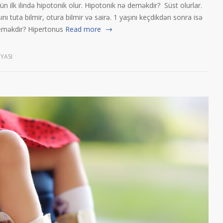
ün ilk ilində hipotonik olur. Hipotonik nə deməkdir? Süst olurlar.
nı tuta bilmir, otura bilmir və sairə. 1 yaşını keçdikdən sonra isə
 deməkdir? Hipertonus
Read more
YASI