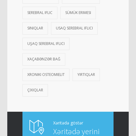
SEREBRAL IFLIC
SÜMÜK ERIMESI
SINIQLAR
USAQ SEREBRAL IFLICI
UŞAQ SEREBRAL IFLICI
XAÇABƏNZƏR BAĞ
XRONIKI OSTEOMIELIT
YIRTIQLAR
ÇIXIQLAR
Xəritədə göstər
Xəritədə yerini