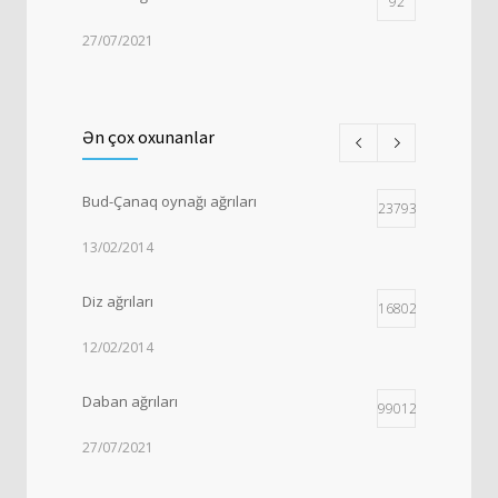
92
27/07/2021
Anadangəlmə bud-çanaq oynağı
73
displaziyası və çıxıqları
Ən çox oxunanlar
15/03/2014
Bud-Çanaq oynağı ağrıları
Tətik Barmaq (Şıqqıldayan Barmaq)
237934
55
13/02/2014
15/04/2016
Diz ağrıları
168026
12/02/2014
Daban ağrıları
99012
27/07/2021