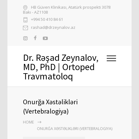
HB Güven Klinikası, Atatürk prospekti 3078
Bakı - AZ1108
+994 50 410 84 61
rashad@drzeynalov.az
Dr. Rəşad Zeynalov,
MD, PhD | Ortoped
Travmatoloq
Onurğa Xəstəlikləri
(Vertebralogiya)
HOME
ONURĞA XƏSTƏLIKLƏRI (VERTEBRALOGIYA)