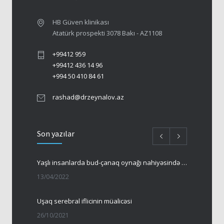
HB Güven klinikası
Atatürk prospekti 3078 Bakı - AZ1108
+99412 959
+99412 436 14 96
+994 50 410 84 61
rashad@drzeynalov.az
Son yazılar
Yaşlı insanlarda bud-çanaq oynağı nahiyəsində sınıqlar
13/04/2022
Uşaq serebral iflicinin müalicəsi
26/10/2021