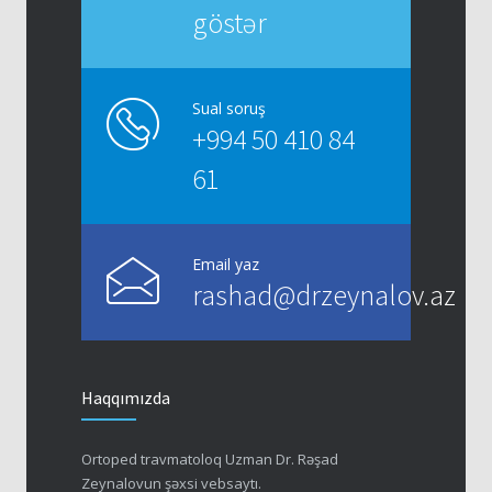
göstər
Sual soruş
+994 50 410 84
61
Email yaz
rashad@drzeynalov.az
Haqqımızda
Ortoped travmatoloq Uzman Dr. Rəşad
Zeynalovun şəxsi vebsaytı.